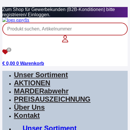
Zum
Zum Shop für Gewerbekunden (B2B-Konditionen) bitte
Inhalt
registrieren/ Einloggen.
springen
0
€
0,00
0
Warenkorb
Unser Sortiment
AKTIONEN
MARDERabwehr
PREISAUSZEICHNUNG
Über Uns
Kontakt
Unser Sortiment