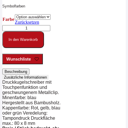
Symbolfarben
Farbe
Zurücksetzen
Druckkugelschreiber
aus
Bambusholz
In den Warenkorb
Menge
Wunschliste
Beschreibung
Zusätzliche Informationen
Druckkugelschreiber mit
Touchpenfunktion und
geschwungenem Metallclip.
Minenfarbe: blau
Hergestellt aus Bambusholz.
Kappenfarbe: Rot, gelb, blau
oder grün Veredelung:
Tampondruck Druckfläche
max.: 80 x 8 mm