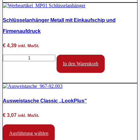
Schlüsselanhänger Metall mit Einkaufschip und
Firmenaufdruck
€
4,39
inkl. MwSt.
Schlüsselanhänger
Metall
In den Warenkorb
mit
Einkaufschip
und
Firmenaufdruck
Menge
Ausweistasche Classic „LookPlus“
€
3,07
inkl. MwSt.
Dieses
Produkt
Ausführung wählen
weist