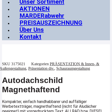
Unser Sortiment
AKTIONEN
MARDERabwehr
PREISAUSZEICHNUNG
Über Uns
Kontakt
SKU
3175021
Kategorien
PRÄSENTATION & Innen- &
Außengestaltung
,
Präsentation div.
,
Schauraumgestaltung
Autodachschild
Magnethaftend
Kompakter, einfach handhabbarer und auffälliger
Werbetextträger, magnethaftend (nicht für Aludächer
geeignet) mit vorgedrucktem Text: ALLRAD bzw. DIESEL