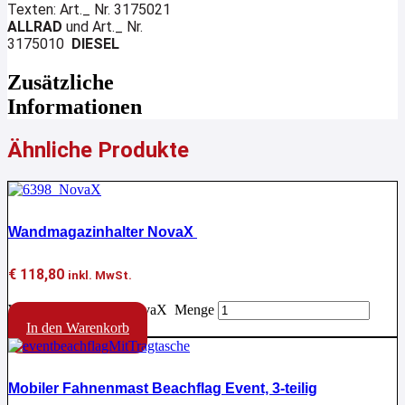
Texten:
Art._ Nr. 3175021
ALLRAD
und
Art._ Nr.
3175010
DIESEL
Zusätzliche
Informationen
Ähnliche Produkte
Wandmagazinhalter NovaX
€
118,80
inkl. MwSt.
Wandmagazinhalter NovaX Menge
In den Warenkorb
Mobiler Fahnenmast Beachflag Event, 3-teilig