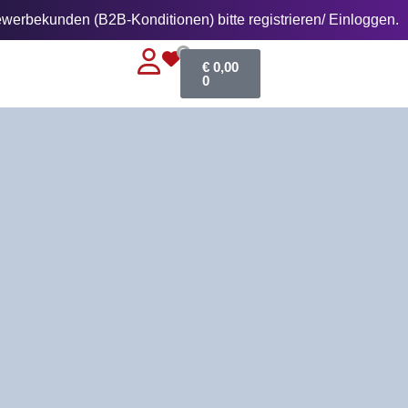
erbekunden (B2B-Konditionen) bitte registrieren/ Einloggen.
0
€
0,00
0