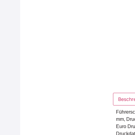
Beschr
Führersc
mm, Druc
Euro Dru
Druckdat