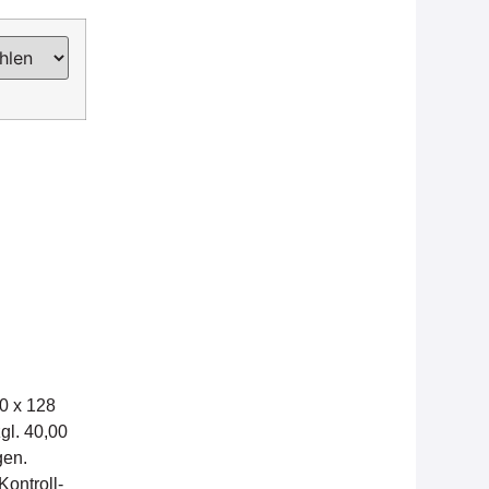
0 x 128
gl. 40,00
gen.
ontroll-