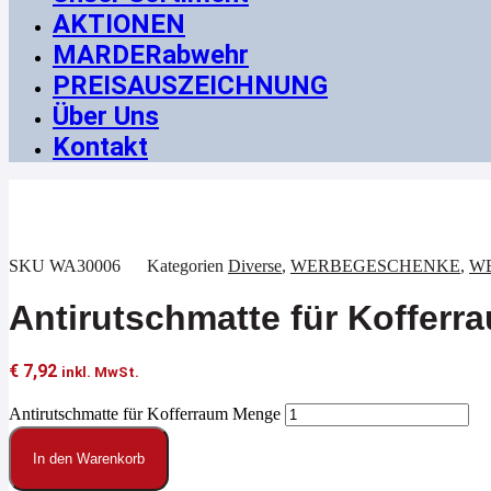
AKTIONEN
MARDERabwehr
PREISAUSZEICHNUNG
Über Uns
Kontakt
SKU
WA30006
Kategorien
Diverse
,
WERBEGESCHENKE
,
WE
Antirutschmatte für Kofferr
€
7,92
inkl. MwSt.
Antirutschmatte für Kofferraum Menge
In den Warenkorb